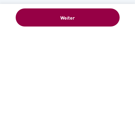
Weiter
Willkommensgeschenk: 5 €-
Gutschein sofort nach Anmeldung –
Newsletter abonnieren!