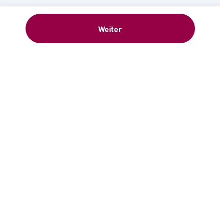
Weiter
Willkommensgeschenk: 5 €-
Gutschein sofort nach Anmeldung –
Newsletter abonnieren!