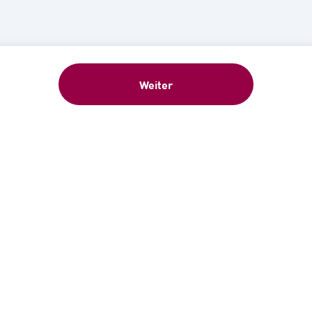
Weiter
eschenk: 5 €-Gutschein sofort nach Anme
ür unseren kostenlosen Newsletter an und erhalten Sie 