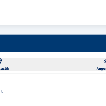
ustik
Auge
rt