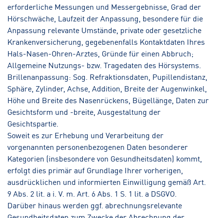
erforderliche Messungen und Messergebnisse, Grad der
Hörschwäche, Laufzeit der Anpassung, besondere für die
Anpassung relevante Umstände, private oder gesetzliche
Krankenversicherung, gegebenenfalls Kontaktdaten Ihres
Hals-Nasen-Ohren-Arztes, Gründe für einen Abbruch;
Allgemeine Nutzungs- bzw. Tragedaten des Hörsystems.
Brillenanpassung: Sog. Refraktionsdaten, Pupillendistanz,
Sphäre, Zylinder, Achse, Addition, Breite der Augenwinkel,
Höhe und Breite des Nasenrückens, Bügellänge, Daten zur
Gesichtsform und -breite, Ausgestaltung der
Gesichtspartie.
Soweit es zur Erhebung und Verarbeitung der
vorgenannten personenbezogenen Daten besonderer
Kategorien (insbesondere von Gesundheitsdaten) kommt,
erfolgt dies primär auf Grundlage Ihrer vorherigen,
ausdrücklichen und informierten Einwilligung gemäß Art.
9 Abs. 2 lit. a i. V. m. Art. 6 Abs. 1 S. 1 lit. a DSGVO.
Darüber hinaus werden ggf. abrechnungsrelevante
Gesundheitsdaten zum Zwecke der Abrechnung der