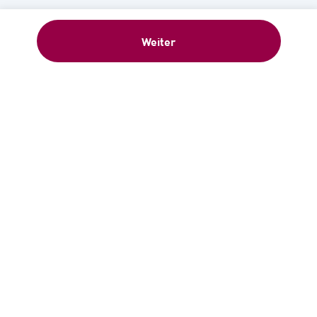
Weiter
Willkommensgeschenk: 5 €-
Gutschein sofort nach Anmeldung –
Newsletter abonnieren!