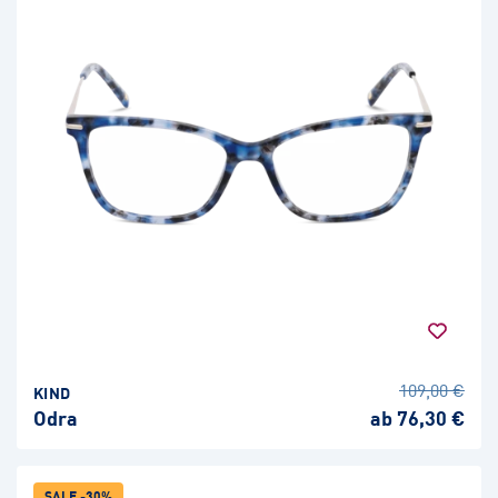
109,00 €
KIND
Odra
ab 76,30 €
SALE -30%