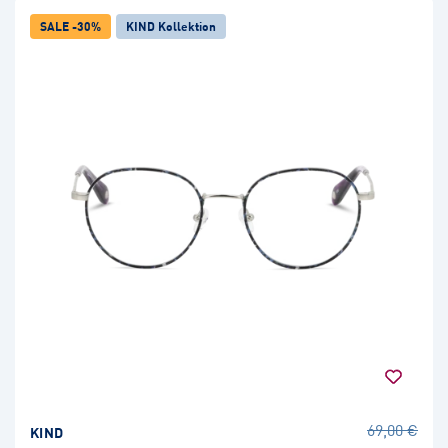
SALE -30%
KIND Kollektion
69,00 €
KIND