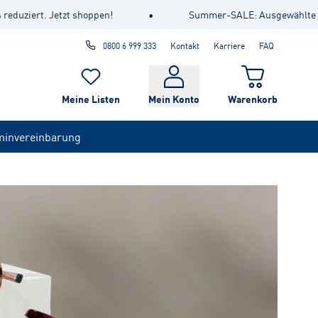
reduziert. Jetzt shoppen!
•
Summer-SALE: Ausgewählte Br
0800 6 999 333
Kontakt
Karriere
FAQ
Meine Listen
Mein Konto
Warenkorb
minvereinbarung