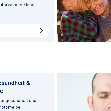
aturwunder Gehör.
esundheit &
e
hrengesundheit und
mptome bei