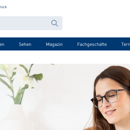
rück
en
Sehen
Magazin
Fachgeschäfte
Ter