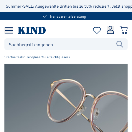
Summer-SALE: Ausgewählte Brillen bis zu 50% reduziert. Jetzt shop
Transparente Beratung
Startseite
Brillengläser
Gleitsichtgläser