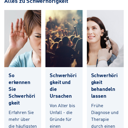
Alles zu Schwerhörigkeit
So
Schwerhöri
Schwerhöri
erkennen
gkeit und
gkeit
Sie
die
behandeln
Schwerhöri
Ursachen
lassen
gkeit
Von Alter bis
Frühe
Erfahren Sie
Unfall - die
Diagnose und
mehr über
Gründe für
Therapie
die häufigsten
einen
durch einen