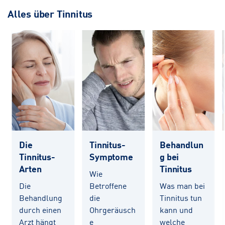
Alles über Tinnitus
Die
Tinnitus-
Behandlun
Tinnitus-
Symptome
g bei
Arten
Tinnitus
Wie
Die
Betroffene
Was man bei
Behandlung
die
Tinnitus tun
durch einen
Ohrgeräusch
kann und
Arzt hängt
e
welche