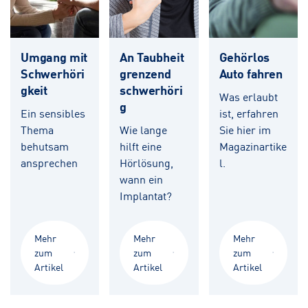
Umgang mit
An Taubheit
Gehörlos
Schwerhöri
grenzend
Auto fahren
gkeit
schwerhöri
Was erlaubt
g
Ein sensibles
ist, erfahren
Thema
Wie lange
Sie hier im
behutsam
hilft eine
Magazinartike
ansprechen
Hörlösung,
l.
wann ein
Implantat?
Mehr
Mehr
Mehr
zum
zum
zum
Artikel
Artikel
Artikel