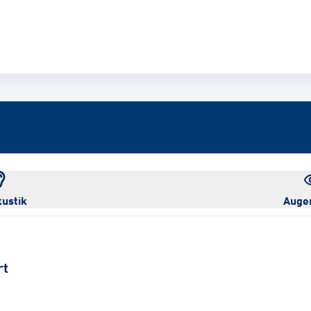
ustik
Auge
rt