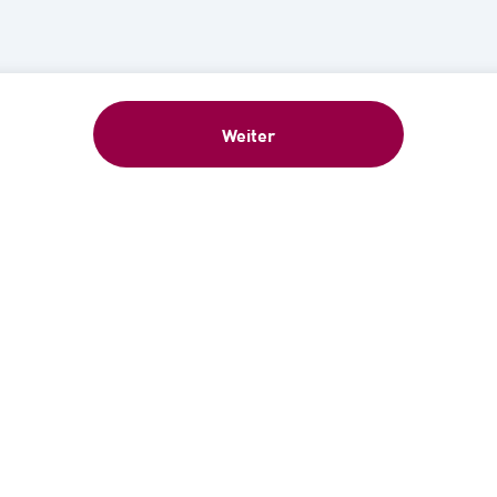
Weiter
eschenk: 5 €-Gutschein sofort nach Anme
ür unseren kostenlosen Newsletter an und erhalten Sie 