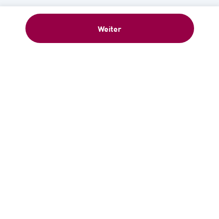
Weiter
Willkommensgeschenk: 5 €-
Gutschein sofort nach Anmeldung –
Newsletter abonnieren!