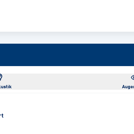
ustik
Auge
rt