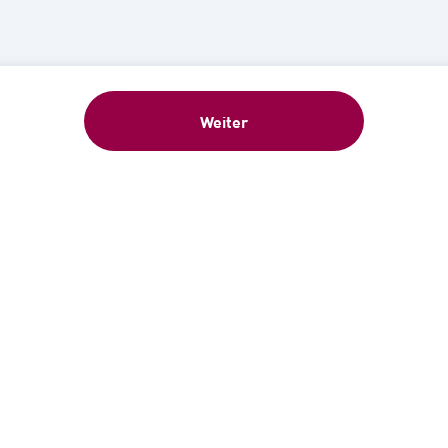
Weiter
eschenk: 5 €-Gutschein sofort nach Anme
ür unseren kostenlosen Newsletter an und erhalten Sie 