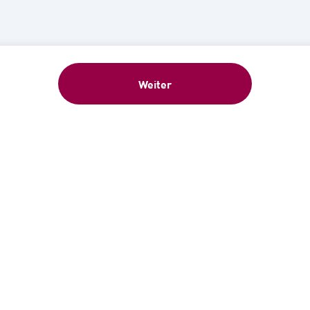
Weiter
eschenk: 5 €-Gutschein sofort nach Anme
ür unseren kostenlosen Newsletter an und erhalten Sie 