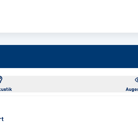
ustik
Auge
rt