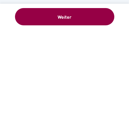
Weiter
Willkommensgeschenk: 5 €-
Gutschein sofort nach Anmeldung –
Newsletter abonnieren!