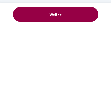
Weiter
Willkommensgeschenk: 5 €-
Gutschein sofort nach Anmeldung –
Newsletter abonnieren!