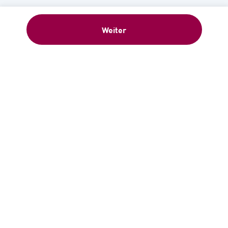
Weiter
Willkommensgeschenk: 5 €-
Gutschein sofort nach Anmeldung –
Newsletter abonnieren!