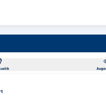
ustik
Auge
rt