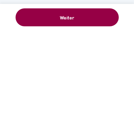
Weiter
Willkommensgeschenk: 5 €-
Gutschein sofort nach Anmeldung –
Newsletter abonnieren!