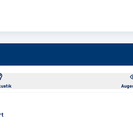
ustik
Auge
rt