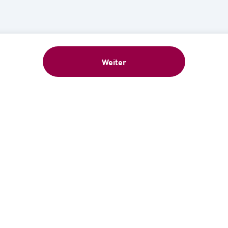
Weiter
eschenk: 5 €-Gutschein sofort nach Anme
ür unseren kostenlosen Newsletter an und erhalten Sie 