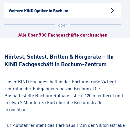
Hörakustik
Weitere KIND Optiker in Bochum
Castrop-Rauxel-Habinghorst
oder
Hörakustik
Alle über 700 Fachgeschäfte durchsuchen
Gelsenkirchen-Horst
Hörakustik
Hörtest, Sehtest, Brillen & Hörgeräte – Ihr
KIND Fachgeschäft in Bochum-Zentrum
Recklinghausen
Hörakustik
Unser KIND Fachgeschäft in der Kortumstraße 74 liegt
zentral in der Fußgängerzone von Bochum. Die
Bushaltestelle Bochum Rathaus ist ca. 120 m entfernt und
in etwa 2 Minuten zu Fuß über die Kortumstraße
erreichbar.
Für Autofahrer steht das Parkhaus P2 in der Viktoriastraße