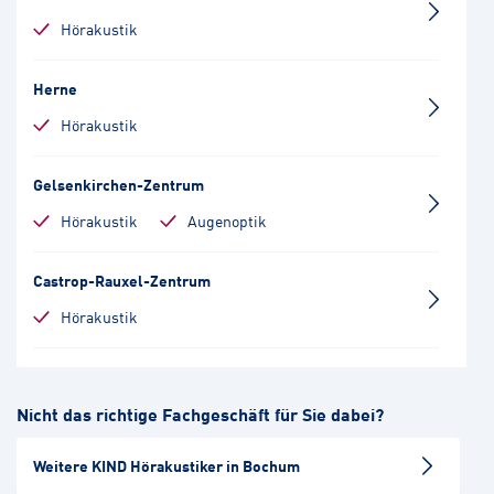
Hörakustik
Herne
Hörakustik
Gelsenkirchen-Zentrum
Hörakustik
Augenoptik
Castrop-Rauxel-Zentrum
Hörakustik
Essen-Steele
Nicht das richtige Fachgeschäft für Sie dabei?
Hörakustik
Augenoptik
Weitere KIND Hörakustiker in Bochum
Witten