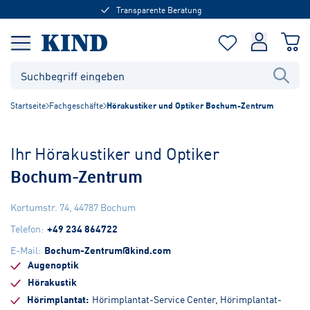
Transparente Beratung
Startseite
Fachgeschäfte
Hörakustiker und Optiker Bochum-Zentrum
Ihr Hörakustiker und Optiker
Bochum-Zentrum
Kortumstr. 74
,
44787
Bochum
Telefon
:
+49 234 864722
E-Mail
:
Bochum-Zentrum@kind.com
Augenoptik
Hörakustik
Hörimplantat
Hörimplantat-Service Center, Hörimplantat-