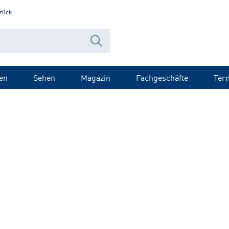
rück
en
Sehen
Magazin
Fachgeschäfte
Ter