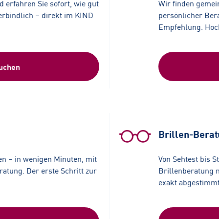
 erfahren Sie sofort, wie gut
Wir finden gemei
erbindlich – direkt im KIND
persönlicher Bera
Empfehlung. Hochw
buchen
Brillen-Bera
en – in wenigen Minuten, mit
Von Sehtest bis S
atung. Der erste Schritt zur
Brillenberatung 
exakt abgestimmt 