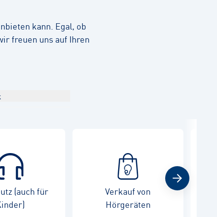
nbieten kann. Egal, ob
ir freuen uns auf Ihren
k
tz (auch für
Verkauf von
War
inder)
Hörgeräten