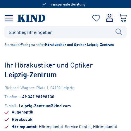
Transparente Beratung
Startseite
Fachgeschäfte
Hörakustiker und Optiker Leipzig-Zentrum
Ihr Hörakustiker und Optiker
Leipzig-Zentrum
Richard-Wagner-Platz 1
,
04109
Leipzig
Telefon
:
+49 341 98998130
E-Mail
:
Leipzig-Zentrum@kind.com
Augenoptik
Hörakustik
Hörimplantat
Hörimplantat-Service Center, Hörimplantat-