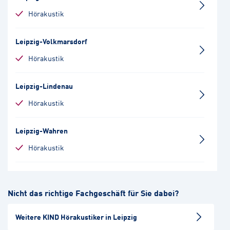
Hörakustik
Leipzig-Volkmarsdorf
Hörakustik
Leipzig-Lindenau
Hörakustik
Leipzig-Wahren
Hörakustik
Leipzig-Grünau
Nicht das richtige Fachgeschäft für Sie dabei?
Hörakustik
Weitere KIND Hörakustiker in Leipzig
Markkleeberg