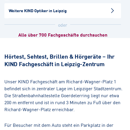
Hörakustik
Weitere KIND Optiker in Leipzig
Merseburg
oder
Hörakustik
Alle über 700 Fachgeschäfte durchsuchen
Halle/S.- Hutteneck
Hörakustik
Hörtest, Sehtest, Brillen & Hörgeräte – Ihr
KIND Fachgeschäft in Leipzig-Zentrum
Bitterfeld
Hörakustik
Unser KIND Fachgeschäft am Richard-Wagner-Platz 1
befindet sich in zentraler Lage im Leipziger Stadtzentrum.
Die Straßenbahnhaltestelle Goerdelerring liegt nur etwa
200 m entfernt und ist in rund 3 Minuten zu Fuß über den
Richard-Wagner-Platz erreichbar.
Für Besucher mit dem Auto steht ein Parkplatz in der