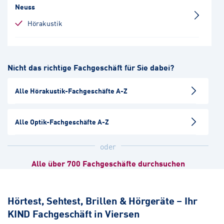
Neuss
Hörakustik
Grevenbroich
Nicht das richtige Fachgeschäft für Sie dabei?
Hörakustik
Alle Hörakustik-Fachgeschäfte A-Z
Straelen
Hörakustik
Alle Optik-Fachgeschäfte A-Z
Moers
oder
Hörakustik
Alle über 700 Fachgeschäfte durchsuchen
Düsseldorf-Zentrum
Hörakustik
Augenoptik
Hörtest, Sehtest, Brillen & Hörgeräte – Ihr
KIND Fachgeschäft in Viersen
Duisburg-Rheinhausen-Hochemmerich