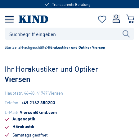
Transparente Beratung
Startseite
Fachgeschäfte
Hörakustiker und Optiker Viersen
Ihr Hörakustiker und Optiker
Viersen
Hauptstr. 46-48
,
41747
Viersen
Telefon
:
+49 2162 350203
E-Mail
:
Viersen@kind.com
Augenoptik
Hörakustik
Samstags geöffnet