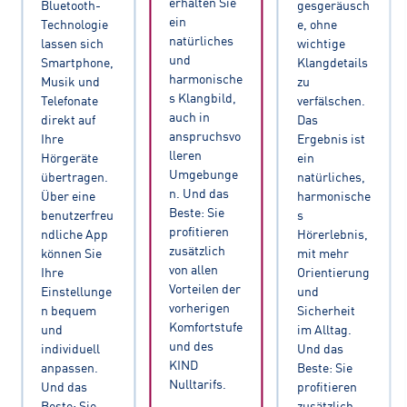
erhalten Sie
Bluetooth-
gesgeräusch
ein
Technologie
e, ohne
natürliches
lassen sich
wichtige
und
Smartphone,
Klangdetails
harmonische
Musik und
zu
s Klangbild,
Telefonate
verfälschen.
auch in
direkt auf
Das
anspruchsvo
Ihre
Ergebnis ist
lleren
Hörgeräte
ein
Umgebunge
übertragen.
natürliches,
n. Und das
Über eine
harmonische
Beste: Sie
benutzerfreu
s
profitieren
ndliche App
Hörerlebnis,
zusätzlich
können Sie
mit mehr
von allen
Ihre
Orientierung
Vorteilen der
Einstellunge
und
vorherigen
n bequem
Sicherheit
Komfortstufe
und
im Alltag.
und des
individuell
Und das
KIND
anpassen.
Beste: Sie
Nulltarifs.
Und das
profitieren
Beste: Sie
zusätzlich