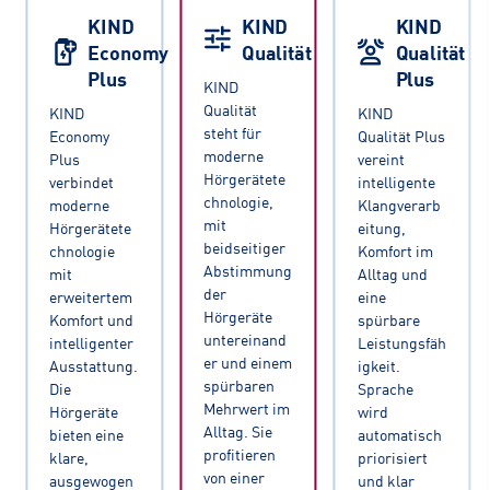
KIND
KIND
KIND
Economy
Qualität
Qualität
Plus
Plus
KIND
Qualität
KIND
KIND
steht für
Economy
Qualität Plus
moderne
Plus
vereint
Hörgerätete
verbindet
intelligente
chnologie,
moderne
Klangverarb
mit
Hörgerätete
eitung,
beidseitiger
chnologie
Komfort im
Abstimmung
mit
Alltag und
der
erweitertem
eine
Hörgeräte
Komfort und
spürbare
untereinand
intelligenter
Leistungsfäh
er und einem
Ausstattung.
igkeit.
spürbaren
Die
Sprache
Mehrwert im
Hörgeräte
wird
Alltag. Sie
bieten eine
automatisch
profitieren
klare,
priorisiert
von einer
ausgewogen
und klar