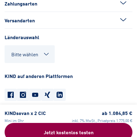
Zahlungsarten
Versandarten
Länderauswahl
KIND auf anderen Plattformen
KINDsevan x 2 CIC
ab
1.084,85 €
Datenschutz
Cookie-Einstellungen
Barrierefreiheit
Mini im Ohr
inkl. 7% MwSt., Privatpreis
1.775,00 €
Compliance
Widerrufsrecht
AGB
Impressum
Jetzt kostenlos testen