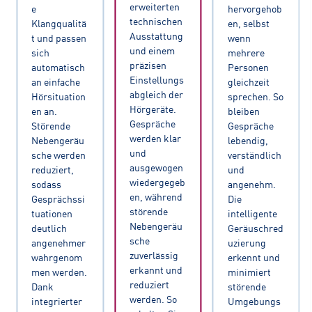
erweiterten
e
hervorgehob
technischen
Klangqualitä
en, selbst
Ausstattung
t und passen
wenn
und einem
sich
mehrere
präzisen
automatisch
Personen
Einstellungs
an einfache
gleichzeit
abgleich der
Hörsituation
sprechen. So
Hörgeräte.
en an.
bleiben
Gespräche
Störende
Gespräche
werden klar
Nebengeräu
lebendig,
und
sche werden
verständlich
ausgewogen
reduziert,
und
wiedergegeb
sodass
angenehm.
en, während
Gesprächssi
Die
störende
tuationen
intelligente
Nebengeräu
deutlich
Geräuschred
sche
angenehmer
uzierung
zuverlässig
wahrgenom
erkennt und
erkannt und
men werden.
minimiert
reduziert
Dank
störende
werden. So
integrierter
Umgebungs