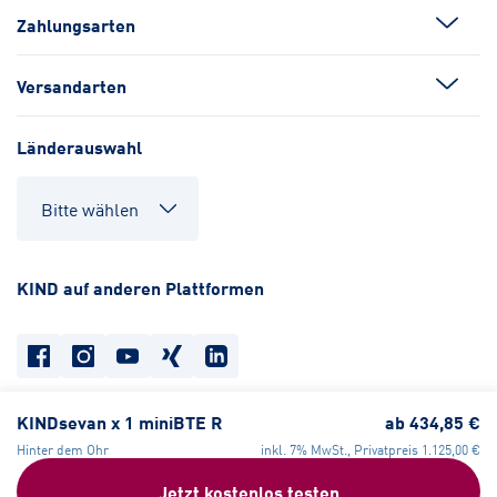
Zahlungsarten
Versandarten
Länderauswahl
KIND auf anderen Plattformen
KINDsevan x 1 miniBTE R
ab
434,85 €
Datenschutz
Cookie-Einstellungen
Barrierefreiheit
Hinter dem Ohr
inkl. 7% MwSt., Privatpreis
1.125,00 €
Compliance
Widerrufsrecht
AGB
Impressum
Jetzt kostenlos testen