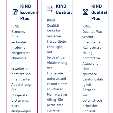
KIND
KIND
KIND
Economy
Qualität
Qualität
Plus
Plus
KIND
Qualität
KIND
KIND
steht für
Economy
Qualität Plus
moderne
Plus
vereint
Hörgerätete
verbindet
intelligente
chnologie,
moderne
Klangverarb
mit
Hörgerätete
eitung,
beidseitiger
chnologie
Komfort im
Abstimmung
mit
Alltag und
der
erweitertem
eine
Hörgeräte
Komfort und
spürbare
untereinand
intelligenter
Leistungsfäh
er und einem
Ausstattung.
igkeit.
spürbaren
Die
Sprache
Mehrwert im
Hörgeräte
wird
Alltag. Sie
bieten eine
automatisch
profitieren
klare,
priorisiert
von einer
ausgewogen
und klar