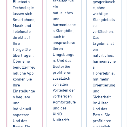
erhalten Sie
Bluetooth-
gesgeräusch
ein
Technologie
e, ohne
natürliches
lassen sich
wichtige
und
Smartphone,
Klangdetails
harmonische
Musik und
zu
s Klangbild,
Telefonate
verfälschen.
auch in
direkt auf
Das
anspruchsvo
Ihre
Ergebnis ist
lleren
Hörgeräte
ein
Umgebunge
übertragen.
natürliches,
n. Und das
Über eine
harmonische
Beste: Sie
benutzerfreu
s
profitieren
ndliche App
Hörerlebnis,
zusätzlich
können Sie
mit mehr
von allen
Ihre
Orientierung
Vorteilen der
Einstellunge
und
vorherigen
n bequem
Sicherheit
Komfortstufe
und
im Alltag.
und des
individuell
Und das
KIND
anpassen.
Beste: Sie
Nulltarifs.
Und das
profitieren
Beste: Sie
zusätzlich