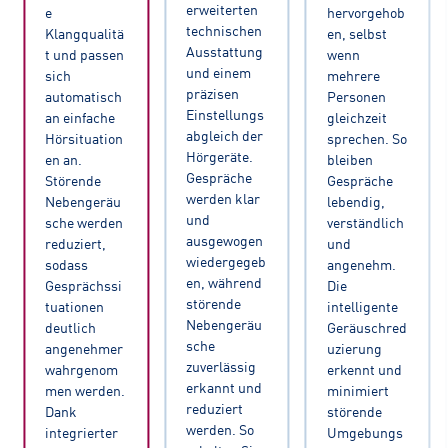
erweiterten
e
hervorgehob
technischen
Klangqualitä
en, selbst
Ausstattung
t und passen
wenn
und einem
sich
mehrere
präzisen
automatisch
Personen
Einstellungs
an einfache
gleichzeit
abgleich der
Hörsituation
sprechen. So
Hörgeräte.
en an.
bleiben
Gespräche
Störende
Gespräche
werden klar
Nebengeräu
lebendig,
und
sche werden
verständlich
ausgewogen
reduziert,
und
wiedergegeb
sodass
angenehm.
en, während
Gesprächssi
Die
störende
tuationen
intelligente
Nebengeräu
deutlich
Geräuschred
sche
angenehmer
uzierung
zuverlässig
wahrgenom
erkennt und
erkannt und
men werden.
minimiert
reduziert
Dank
störende
werden. So
integrierter
Umgebungs