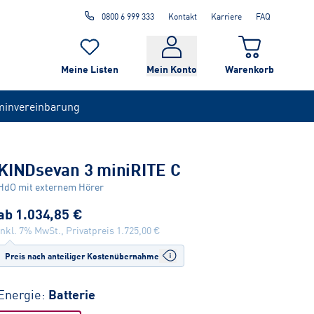
0800 6 999 333
Kontakt
Karriere
FAQ
Meine Listen
Mein Konto
Warenkorb
minvereinbarung
KINDsevan 3 miniRITE C
HdO mit externem Hörer
ab
1.034,85 €
inkl. 7% MwSt., Privatpreis
1.725,00 €
Preis nach anteiliger Kostenübernahme
Energie:
Batterie