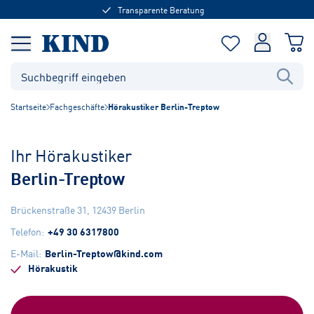
Transparente Beratung
Startseite
Fachgeschäfte
Hörakustiker Berlin-Treptow
Ihr Hörakustiker
Berlin-Treptow
Brückenstraße 31
,
12439
Berlin
Telefon
:
+49 30 6317800
E-Mail
:
Berlin-Treptow@kind.com
Hörakustik