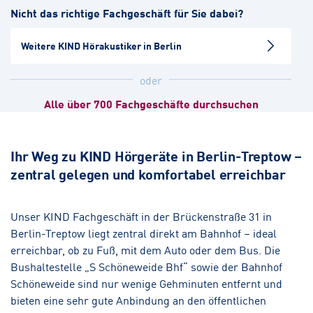
Nicht das richtige Fachgeschäft für Sie dabei?
Hörakustik
Weitere KIND Hörakustiker in Berlin
Berlin-Schöneberg
Hörakustik
Augenoptik
oder
Alle über 700 Fachgeschäfte durchsuchen
Berlin-Weißensee
Hörakustik
Ihr Weg zu KIND Hörgeräte in Berlin-Treptow –
zentral gelegen und komfortabel erreichbar
Berlin-Mitte I
Hörakustik
Unser KIND Fachgeschäft in der Brückenstraße 31 in
Berlin-Treptow liegt zentral direkt am Bahnhof – ideal
Berlin-Prenzlauer Berg
erreichbar, ob zu Fuß, mit dem Auto oder dem Bus. Die
Hörakustik
Bushaltestelle „S Schöneweide Bhf“ sowie der Bahnhof
Schöneweide sind nur wenige Gehminuten entfernt und
bieten eine sehr gute Anbindung an den öffentlichen