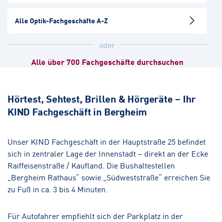
Hörakustik
Augenoptik
Alle Optik-Fachgeschäfte A-Z
Köln-Südstadt
oder
Hörakustik
Alle über 700 Fachgeschäfte durchsuchen
Brühl
Hörakustik
Augenoptik
Hörtest, Sehtest, Brillen & Hörgeräte – Ihr
KIND Fachgeschäft in Bergheim
Monheim
Hörakustik
Unser KIND Fachgeschäft in der Hauptstraße 25 befindet
sich in zentraler Lage der Innenstadt – direkt an der Ecke
Raiffeisenstraße / Kaufland. Die Bushaltestellen
„Bergheim Rathaus“ sowie „Südweststraße“ erreichen Sie
zu Fuß in ca. 3 bis 4 Minuten.
Für Autofahrer empfiehlt sich der Parkplatz in der