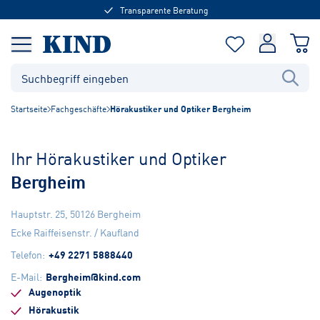
Transparente Beratung
Startseite
Fachgeschäfte
Hörakustiker und Optiker Bergheim
Ihr Hörakustiker und Optiker
Bergheim
Hauptstr. 25
,
50126
Bergheim
Ecke Raiffeisenstr. / Kaufland
Telefon
:
+49 2271 5888440
E-Mail
:
Bergheim@kind.com
Augenoptik
Hörakustik