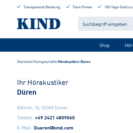
Transparente Beratung
Faire Preise
100-Tage-Geld-zu
Shop
Hör
Startseite
Fachgeschäfte
Hörakustiker Düren
Ihr Hörakustiker
Düren
Kölnstr. 16
,
52349
Düren
Telefon
:
+49 2421 4809060
E-Mail
:
Dueren@kind.com