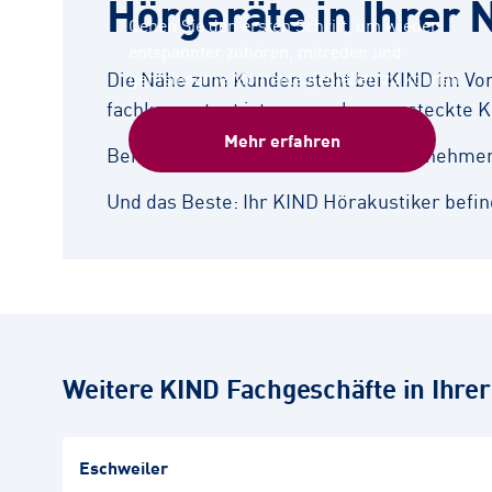
Hörgeräte in Ihrer 
Gehen Sie den ersten Schritt, um wieder
entspannter zuhören, mitreden und
Die Nähe zum Kunden steht bei KIND im Vord
gemeinsame Momente genießen zu können.
fachkompetent ist – ganz ohne versteckte K
Mehr erfahren
Bei der bedarfsgerechten Beratung nehmen s
Und das Beste: Ihr KIND Hörakustiker befind
Weitere KIND Fachgeschäfte in Ihre
Eschweiler