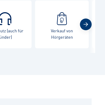
tz (auch für
Verkauf von
War
inder)
Hörgeräten