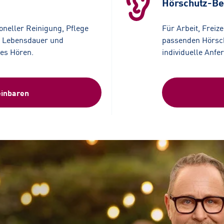
Hörschutz-Be
ioneller Reinigung, Pflege
F
ür Arbeit, Freiz
e Lebensdauer und
passenden Hörsch
tes Hören.
individuelle Anfe
einbaren