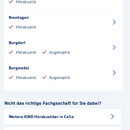
Hörakustik
Nienhagen
Hörakustik
Burgdorf
Hörakustik
Augenoptik
Burgwedel
Hörakustik
Augenoptik
Bergen
Nicht das richtige Fachgeschäft für Sie dabei?
Hörakustik
Weitere KIND Hörakustiker in Celle
Hermannsburg
Hörakustik