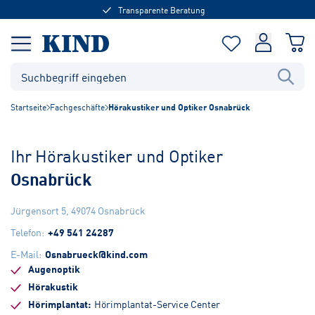
Transparente Beratung
Startseite
Fachgeschäfte
Hörakustiker und Optiker Osnabrück
Ihr Hörakustiker und Optiker
Osnabrück
Jürgensort 5
,
49074
Osnabrück
Telefon
:
+49 541 24287
E-Mail
:
Osnabrueck@kind.com
Augenoptik
Hörakustik
Hörimplantat
Hörimplantat-Service Center