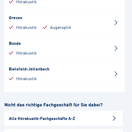
Hörakustik
Greven
Hörakustik
Augenoptik
Bünde
Hörakustik
Bielefeld-Jöllenbeck
Hörakustik
Diepholz
Nicht das richtige Fachgeschäft für Sie dabei?
Hörakustik
Alle Hörakustik-Fachgeschäfte A-Z
Bielefeld-Zentrum
Hörakustik
Augenoptik