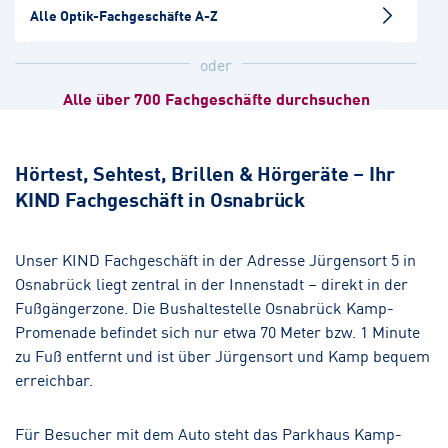
Alle Optik-Fachgeschäfte A-Z
Bielefeld-Brackwede
oder
Hörakustik
Alle über 700 Fachgeschäfte durchsuchen
Münster-Zentrum
Hörakustik
Hörtest, Sehtest, Brillen & Hörgeräte – Ihr
KIND Fachgeschäft in Osnabrück
Gütersloh-Hohenzollern
Hörakustik
Unser KIND Fachgeschäft in der Adresse Jürgensort 5 in
Osnabrück liegt zentral in der Innenstadt – direkt in der
Fußgängerzone. Die Bushaltestelle Osnabrück Kamp-
Promenade befindet sich nur etwa 70 Meter bzw. 1 Minute
zu Fuß entfernt und ist über Jürgensort und Kamp bequem
erreichbar.
Für Besucher mit dem Auto steht das Parkhaus Kamp-