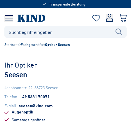
Transparente Beratung
Startseite
Fachgeschäfte
Optiker Seesen
Ihr Optiker
Seesen
Jacobsonstr. 22
,
38723
Seesen
Telefon
:
+49 5381 70071
E-Mail
:
seesen@kind.com
Augenoptik
Samstags geöffnet