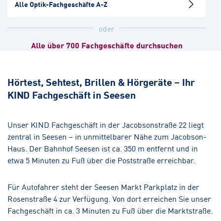
Alle Optik-Fachgeschäfte A-Z
Pupille
Augenoptik
oder
Alle über 700 Fachgeschäfte durchsuchen
Einbeck-Zentrum
Hörakustik
Augenoptik
Hörtest, Sehtest, Brillen & Hörgeräte – Ihr
KIND Fachgeschäft in Seesen
Northeim
Hörakustik
Augenoptik
Unser KIND Fachgeschäft in der Jacobsonstraße 22 liegt
zentral in Seesen – in unmittelbarer Nähe zum Jacobson-
Alfeld
Haus. Der Bahnhof Seesen ist ca. 350 m entfernt und in
Hörakustik
Augenoptik
etwa 5 Minuten zu Fuß über die Poststraße erreichbar.
Für Autofahrer steht der Seesen Markt Parkplatz in der
Rosenstraße 4 zur Verfügung. Von dort erreichen Sie unser
Fachgeschäft in ca. 3 Minuten zu Fuß über die Marktstraße.