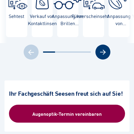
Sehtest
Verkauf von
Anpassung von
Führerscheinsehtest
Anpassung
Kontaktlinsen
Brillen
von
(Einstärkenbrillen,
Kontaktlinsen
(Ein
Gleitsichtbrillen,
Gle
Sonnenbrillen)
So
Ihr Fachgeschäft Seesen freut sich auf Sie!
Augenoptik-Termin vereinbaren