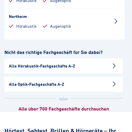
Hörakustik
Augenoptik
Northeim
Hörakustik
Augenoptik
Alfeld
Nicht das richtige Fachgeschäft für Sie dabei?
Hörakustik
Augenoptik
Alle Hörakustik-Fachgeschäfte A-Z
Osterode-Mitte II
Hörakustik
Alle Optik-Fachgeschäfte A-Z
Osterode-Mitte I
oder
Augenoptik
Alle über 700 Fachgeschäfte durchsuchen
Goslar
Hörakustik
Augenoptik
Hörtest, Sehtest, Brillen & Hörgeräte – Ihr