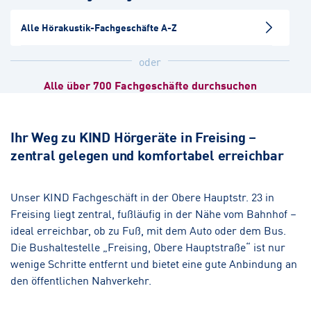
Alle Hörakustik-Fachgeschäfte A-Z
München-Schwabing
Hörakustik
oder
Alle über 700 Fachgeschäfte durchsuchen
München-Haidhausen
Hörakustik
Augenoptik
Ihr Weg zu KIND Hörgeräte in Freising –
zentral gelegen und komfortabel erreichbar
Landshut
Hörakustik
Augenoptik
Unser KIND Fachgeschäft in der Obere Hauptstr. 23 in
Freising liegt zentral, fußläufig in der Nähe vom Bahnhof –
Ottobrunn
ideal erreichbar, ob zu Fuß, mit dem Auto oder dem Bus.
Hörakustik
Die Bushaltestelle „Freising, Obere Hauptstraße“ ist nur
wenige Schritte entfernt und bietet eine gute Anbindung an
den öffentlichen Nahverkehr.