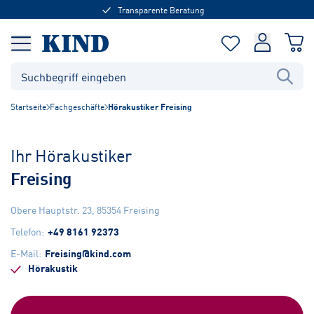
Transparente Beratung
Startseite
Fachgeschäfte
Hörakustiker Freising
Ihr Hörakustiker
Freising
Obere Hauptstr. 23
,
85354
Freising
Telefon
:
+49 8161 92373
E-Mail
:
Freising@kind.com
Hörakustik