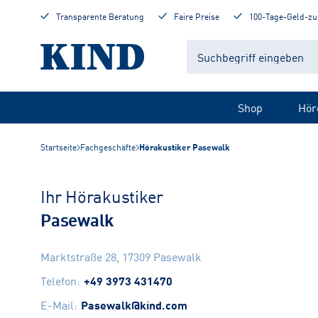
Transparente Beratung
Faire Preise
100-Tage-Geld-zu
Shop
Hör
Startseite
Fachgeschäfte
Hörakustiker Pasewalk
Ihr Hörakustiker
Pasewalk
Marktstraße 28
,
17309
Pasewalk
Telefon
:
+49 3973 431470
E-Mail
:
Pasewalk@kind.com