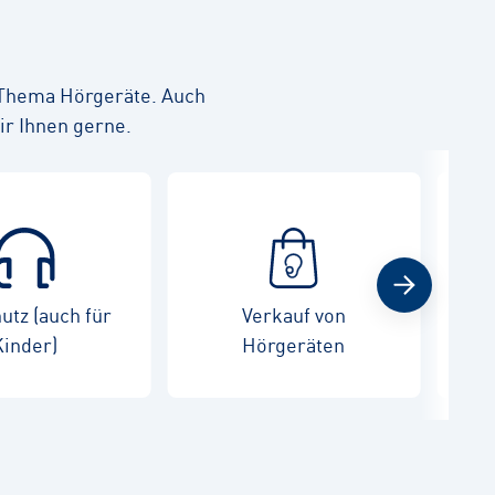
 Thema Hörgeräte. Auch
ir Ihnen gerne.
utz (auch für
Verkauf von
War
Kinder)
Hörgeräten