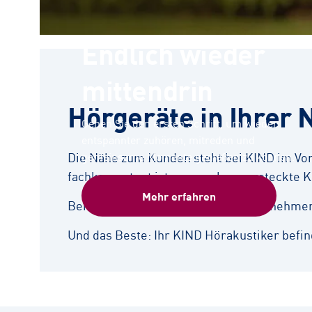
Endlich wieder
mittendrin
Hörgeräte in Ihrer 
Gehen Sie den ersten Schritt, um wieder
entspannter zuhören, mitreden und
Die Nähe zum Kunden steht bei KIND im Vord
gemeinsame Momente genießen zu können.
fachkompetent ist – ganz ohne versteckte K
Mehr erfahren
Bei der bedarfsgerechten Beratung nehmen s
Und das Beste: Ihr KIND Hörakustiker befind