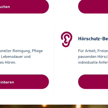
buchen
Hörschutz-Be
ioneller Reinigung, Pflege
F
ür Arbeit, Freiz
e Lebensdauer und
passenden Hörsch
tes Hören.
individuelle Anfe
einbaren