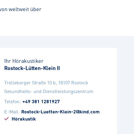
von weltweit über
Ihr Hörakustiker
Rostock-Lütten-Klein II
Trelleborger Straße 10 b
,
18107
Rostock
Gesundheits- und Dienstleistungszentrum
Telefon
:
+49 381 1281927
E-Mail
:
Rostock-Luetten-Klein-2@kind.com
Hörakustik