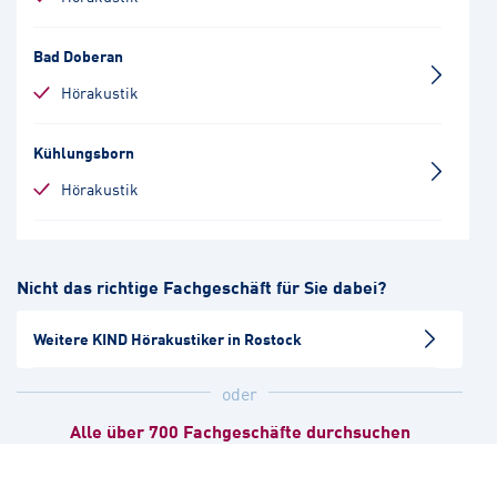
Bad Doberan
Hörakustik
Kühlungsborn
Hörakustik
Bützow
Nicht das richtige Fachgeschäft für Sie dabei?
Hörakustik
Weitere KIND Hörakustiker in Rostock
Güstrow
Hörakustik
oder
Alle über 700 Fachgeschäfte durchsuchen
Wismar-Zentrum
Hörakustik