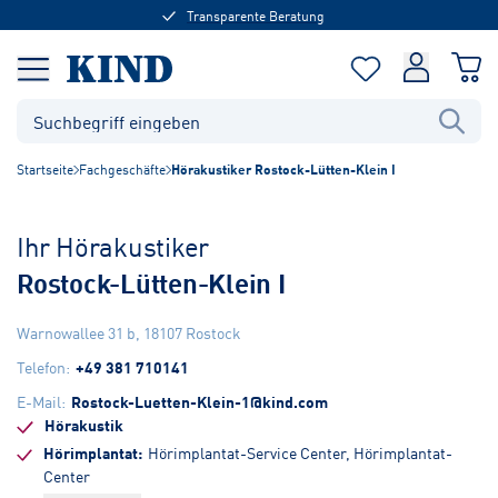
Transparente Beratung
Startseite
Fachgeschäfte
Hörakustiker Rostock-Lütten-Klein I
Ihr Hörakustiker
Rostock-Lütten-Klein I
Warnowallee 31 b
,
18107
Rostock
Telefon
:
+49 381 710141
E-Mail
:
Rostock-Luetten-Klein-1@kind.com
Hörakustik
Hörimplantat
Hörimplantat-Service Center, Hörimplantat-
Center