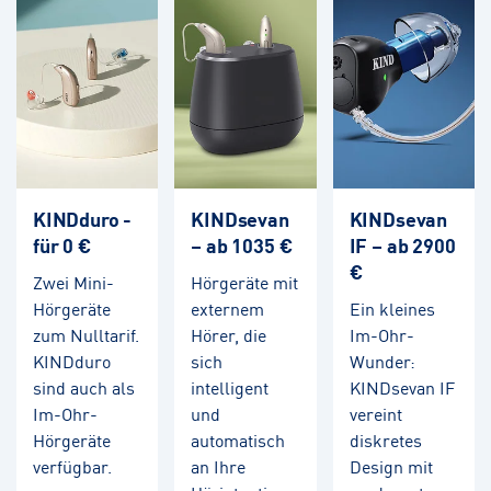
KINDduro -
KINDsevan
KINDsevan
für 0 €
– ab 1035 €
IF – ab 2900
€
Zwei Mini-
Hörgeräte mit
Hörgeräte
externem
Ein kleines
zum Nulltarif.
Hörer, die
Im-Ohr-
KINDduro
sich
Wunder:
sind auch als
intelligent
KINDsevan IF
Im-Ohr-
und
vereint
Hörgeräte
automatisch
diskretes
verfügbar.
an Ihre
Design mit