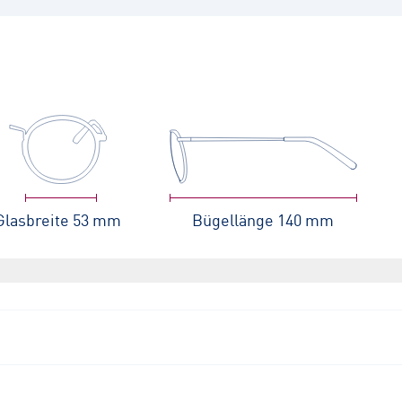
Glasbreite
53 mm
Bügellänge
140 mm