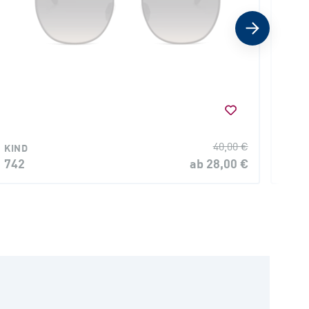
KIND
40,00 €
KIND
103
742
ab 28,00 €