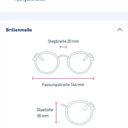
Brillenmaße
Stegbreite
20 mm
Fassungsbreite
144 mm
Glashöhe
38 mm