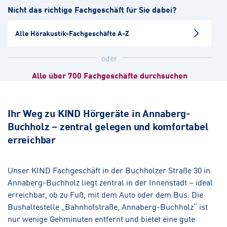
Nicht das richtige Fachgeschäft für Sie dabei?
Hörakustik
Alle Hörakustik-Fachgeschäfte A-Z
Chemnitz-Yorckgebiet
Hörakustik
oder
Alle über 700 Fachgeschäfte durchsuchen
Chemnitz-Zentrum
Hörakustik
Augenoptik
Ihr Weg zu KIND Hörgeräte in Annaberg-
Buchholz – zentral gelegen und komfortabel
Chemnitz-Zwickauer Straße
erreichbar
Hörakustik
Chemnitz-Sonnenberg
Unser KIND Fachgeschäft in der Buchholzer Straße 30 in
Annaberg-Buchholz liegt zentral in der Innenstadt – ideal
Hörakustik
erreichbar, ob zu Fuß, mit dem Auto oder dem Bus. Die
Bushaltestelle „Bahnhofstraße, Annaberg-Buchholz“ ist
nur wenige Gehminuten entfernt und bietet eine gute