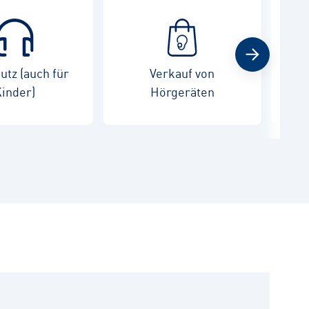
tz (auch für
Verkauf von
War
inder)
Hörgeräten