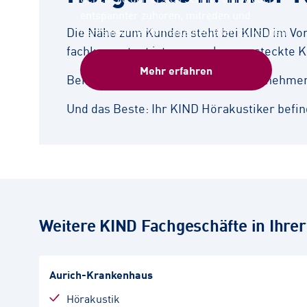
entspannter zuhören, mitreden und
Die Nähe zum Kunden steht bei KIND im Vord
gemeinsame Momente genießen zu können.
fachkompetent ist – ganz ohne versteckte K
Mehr erfahren
Bei der bedarfsgerechten Beratung nehmen s
Und das Beste: Ihr KIND Hörakustiker befind
Weitere KIND Fachgeschäfte in Ihre
Aurich-Krankenhaus
Hörakustik