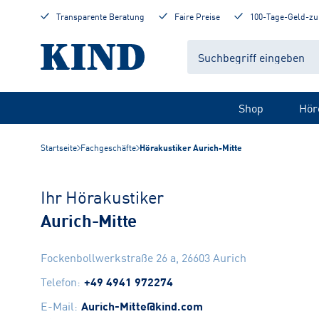
Transparente Beratung
Faire Preise
100-Tage-Geld-zu
Shop
Hör
Startseite
Fachgeschäfte
Hörakustiker Aurich-Mitte
Ihr Hörakustiker
Aurich-Mitte
Fockenbollwerkstraße 26 a
,
26603
Aurich
Telefon
:
+49 4941 972274
E-Mail
:
Aurich-Mitte@kind.com