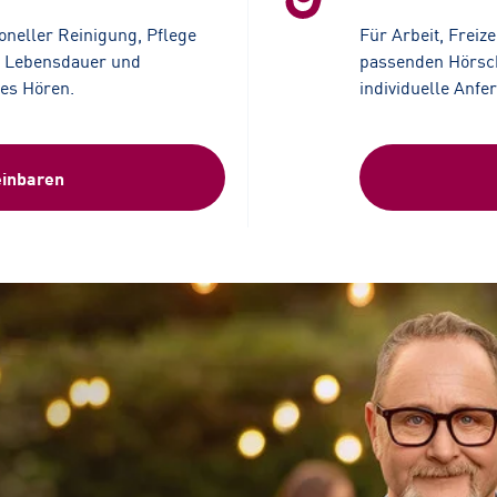
ioneller Reinigung, Pflege
F
ür Arbeit, Freiz
e Lebensdauer und
passenden Hörsch
tes Hören.
individuelle Anfe
einbaren