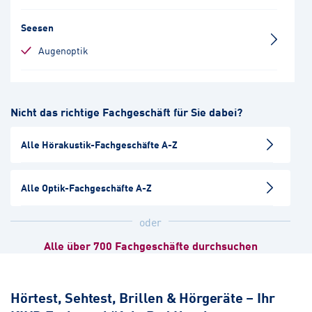
Seesen
Augenoptik
Osterode-Mitte I
Nicht das richtige Fachgeschäft für Sie dabei?
Augenoptik
Alle Hörakustik-Fachgeschäfte A-Z
Osterode-Mitte II
Hörakustik
Alle Optik-Fachgeschäfte A-Z
Wolfenbüttel
oder
Hörakustik
Augenoptik
Alle über 700 Fachgeschäfte durchsuchen
Halberstadt
Hörakustik
Hörtest, Sehtest, Brillen & Hörgeräte – Ihr