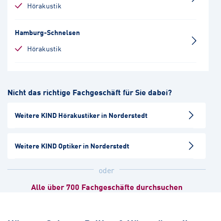
Hörakustik
Hamburg-Schnelsen
Hörakustik
Hamburg-Poppenbüttel
Nicht das richtige Fachgeschäft für Sie dabei?
Hörakustik
Weitere KIND Hörakustiker in Norderstedt
Hamburg-Eidelstedt
Hörakustik
Augenoptik
Weitere KIND Optiker in Norderstedt
Hamburg-Winterhude
oder
Hörakustik
Alle über 700 Fachgeschäfte durchsuchen
Hamburg-Bramfeld
Hörakustik