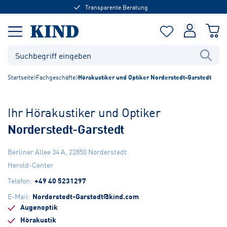
Transparente Beratung
Startseite
Fachgeschäfte
Hörakustiker und Optiker Norderstedt-Garstedt
Ihr Hörakustiker und Optiker
Norderstedt-Garstedt
Berliner Allee 34 A
,
22850
Norderstedt
Herold-Center
Telefon
:
+49 40 5231297
E-Mail
:
Norderstedt-Garstedt@kind.com
Augenoptik
Hörakustik