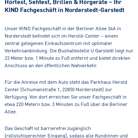
Hörtest, Sehtest, Brillen & Hörgeräte – Ihr
KIND Fachgeschäft in Norderstedt-Garstedt
Hamburg-Eppendorf
Hörakustik
Augenoptik
Unser KIND Fachgeschäft in der Berliner Allee 34A in
Norderstedt befindet sich im Herold-Center – einem
zentral gelegenen Einkaufszentrum mit optimaler
Verkehrsanbindung. Die Bushaltestelle U Garstedt liegt nur
23 Meter bzw. 1 Minute zu Fuß entfernt und bietet direkten
Anschluss an den öffentlichen Nahverkehr.
Für die Anreise mit dem Auto steht das Parkhaus Herold
Center (Schumanstraße 1, 22850 Norderstedt) zur
Verfügung. Von dort erreichen Sie unser Fachgeschäft in
etwa 220 Metern bzw. 3 Minuten zu Fuß über die Berliner
Allee.
Das Geschäft ist barrierefrei zugänglich
(rollstuhlgerechter Eingang), sodass alle Kundinnen und