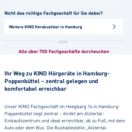
Hamburg-Bramfeld
Nicht das richtige Fachgeschäft für Sie dabei?
Hörakustik
Weitere KIND Hörakustiker in Hamburg
Hamburg-Farmsen
Hörakustik
oder
Alle über 700 Fachgeschäfte durchsuchen
Hamburg-Barmbek
Hörakustik
Ihr Weg zu KIND Hörgeräte in Hamburg-
Poppenbüttel – zentral gelegen und
Hamburg-Tonndorf
komfortabel erreichbar
Hörakustik
Norderstedt-Garstedt
Unser KIND Fachgeschäft im Heegbarg 16 in Hamburg-
Poppenbüttel liegt zentral – direkt am Alstertal-
Hörakustik
Augenoptik
Einkaufszentrum und ideal erreichbar, ob zu Fuß, mit dem
Auto oder dem Bus. Die Bushaltestelle „Alstertal-