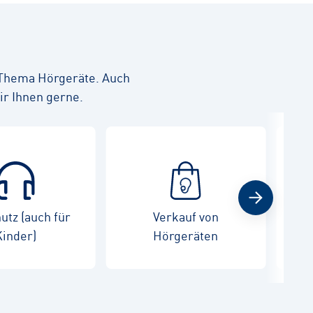
 Thema Hörgeräte. Auch
ir Ihnen gerne.
utz (auch für
Verkauf von
War
Kinder)
Hörgeräten