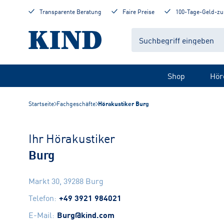
Transparente Beratung
Faire Preise
100-Tage-Geld-zu
Shop
Hör
Startseite
Fachgeschäfte
Hörakustiker Burg
Ihr Hörakustiker
Burg
Markt 30
,
39288
Burg
Telefon
:
+49 3921 984021
E-Mail
:
Burg@kind.com