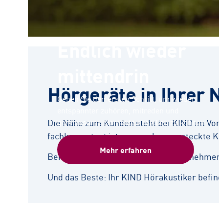
Endlich wieder
mittendrin
Hörgeräte in Ihrer 
Gehen Sie den ersten Schritt, um wieder
entspannter zuhören, mitreden und
Die Nähe zum Kunden steht bei KIND im Vord
gemeinsame Momente genießen zu können.
fachkompetent ist – ganz ohne versteckte K
Mehr erfahren
Bei der bedarfsgerechten Beratung nehmen s
Und das Beste: Ihr KIND Hörakustiker befind