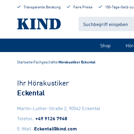
Transparente Beratung
Faire Preise
100-Tage-Geld-zu
Shop
Hör
Startseite
Fachgeschäfte
Hörakustiker Eckental
Ihr Hörakustiker
Eckental
Martin-Luther-Straße 2
,
90542
Eckental
Telefon
:
+49 9126 7948
E-Mail
:
Eckental@kind.com