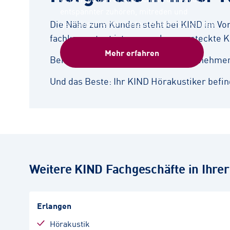
entspannter zuhören, mitreden und
Die Nähe zum Kunden steht bei KIND im Vord
gemeinsame Momente genießen zu können.
fachkompetent ist – ganz ohne versteckte K
Mehr erfahren
Bei der bedarfsgerechten Beratung nehmen s
Und das Beste: Ihr KIND Hörakustiker befind
Weitere KIND Fachgeschäfte in Ihre
Erlangen
Hörakustik