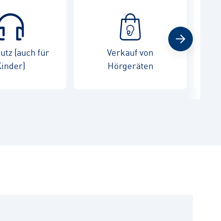
tz (auch für
Verkauf von
War
inder)
Hörgeräten