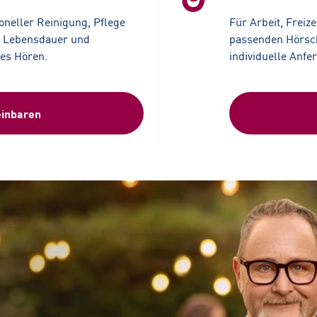
ioneller Reinigung, Pflege
F
ür Arbeit, Freiz
e Lebensdauer und
passenden Hörsch
tes Hören.
individuelle Anfe
einbaren