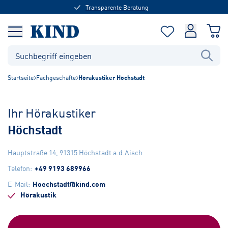
Transparente Beratung
Startseite
Fachgeschäfte
Hörakustiker Höchstadt
Ihr Hörakustiker
Höchstadt
Hauptstraße 14
,
91315
Höchstadt a.d.Aisch
Telefon
:
+49 9193 689966
E-Mail
:
Hoechstadt@kind.com
Hörakustik