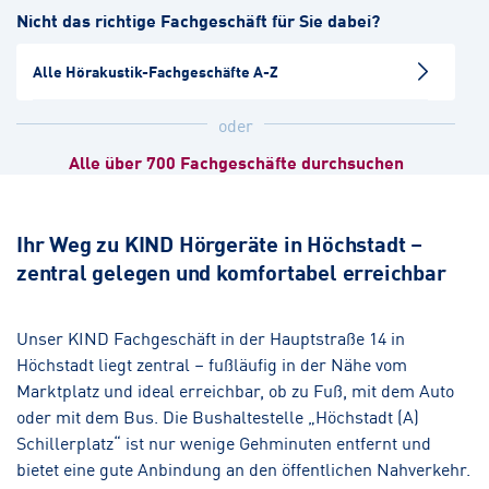
Nicht das richtige Fachgeschäft für Sie dabei?
Hörakustik
Alle Hörakustik-Fachgeschäfte A-Z
Eckental
Hörakustik
oder
Alle über 700 Fachgeschäfte durchsuchen
Nürnberg-Zentrum
Hörakustik
Ihr Weg zu KIND Hörgeräte in Höchstadt –
zentral gelegen und komfortabel erreichbar
Nürnberg-Südstadt
Hörakustik
Augenoptik
Unser KIND Fachgeschäft in der Hauptstraße 14 in
Höchstadt liegt zentral – fußläufig in der Nähe vom
Gerolzhofen
Marktplatz und ideal erreichbar, ob zu Fuß, mit dem Auto
Hörakustik
Augenoptik
oder mit dem Bus. Die Bushaltestelle „Höchstadt (A)
Schillerplatz“ ist nur wenige Gehminuten entfernt und
bietet eine gute Anbindung an den öffentlichen Nahverkehr.