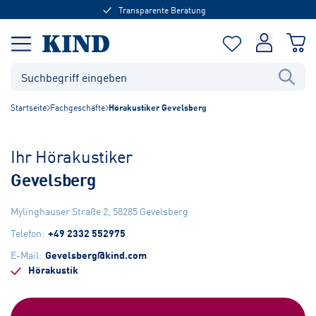
Transparente Beratung
Startseite
Fachgeschäfte
Hörakustiker Gevelsberg
Ihr Hörakustiker
Gevelsberg
Mylinghauser Straße 2
,
58285
Gevelsberg
Telefon
:
+49 2332 552975
E-Mail
:
Gevelsberg@kind.com
Hörakustik