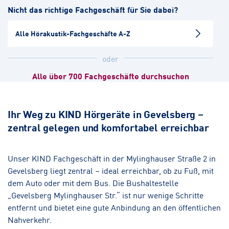
Nicht das richtige Fachgeschäft für Sie dabei?
Hörakustik
Alle Hörakustik-Fachgeschäfte A-Z
Witten
Hörakustik
oder
Alle über 700 Fachgeschäfte durchsuchen
Remscheid
Hörakustik
Ihr Weg zu KIND Hörgeräte in Gevelsberg –
zentral gelegen und komfortabel erreichbar
Bochum-Zentrum
Hörakustik
Augenoptik
Unser KIND Fachgeschäft in der Mylinghauser Straße 2 in
Gevelsberg liegt zentral – ideal erreichbar, ob zu Fuß, mit
Iserlohn-Letmathe
dem Auto oder mit dem Bus. Die Bushaltestelle
Hörakustik
„Gevelsberg Mylinghauser Str.“ ist nur wenige Schritte
entfernt und bietet eine gute Anbindung an den öffentlichen
Nahverkehr.